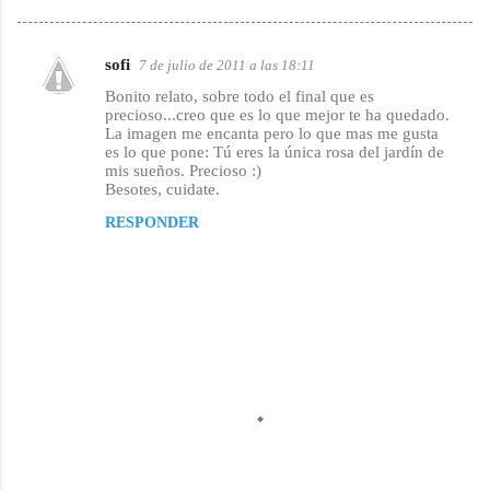
sofi
7 de julio de 2011 a las 18:11
C
Bonito relato, sobre todo el final que es
o
precioso...creo que es lo que mejor te ha quedado.
La imagen me encanta pero lo que mas me gusta
m
es lo que pone: Tú eres la única rosa del jardín de
e
mis sueños. Precioso :)
Besotes, cuidate.
n
RESPONDER
t
a
r
i
o
s