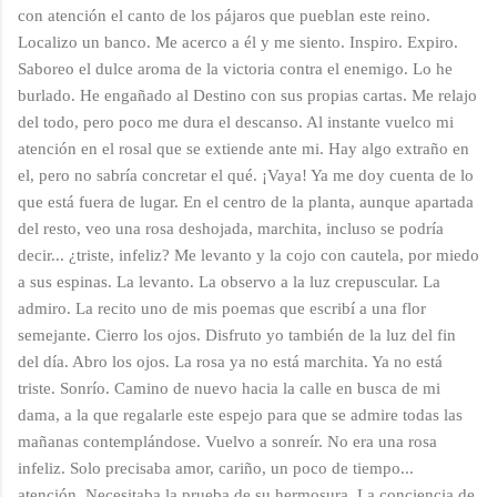
con atención el canto de los pájaros que pueblan este reino.
Localizo un banco. Me acerco a él y me siento. Inspiro. Expiro.
Saboreo el dulce aroma de la victoria contra el enemigo. Lo he
burlado. He engañado al Destino con sus propias cartas. Me relajo
del todo, pero poco me dura el descanso. Al instante vuelco mi
atención en el rosal que se extiende ante mi. Hay algo extraño en
el, pero no sabría concretar el qué. ¡Vaya! Ya me doy cuenta de lo
que está fuera de lugar. En el centro de la planta, aunque apartada
del resto, veo una rosa deshojada, marchita, incluso se podría
decir... ¿triste, infeliz? Me levanto y la cojo con cautela, por miedo
a sus espinas. La levanto. La observo a la luz crepuscular. La
admiro. La recito uno de mis poemas que escribí a una flor
semejante. Cierro los ojos. Disfruto yo también de la luz del fin
del día. Abro los ojos. La rosa ya no está marchita. Ya no está
triste. Sonrío. Camino de nuevo hacia la calle en busca de mi
dama, a la que regalarle este espejo para que se admire todas las
mañanas contemplándose. Vuelvo a sonreír. No era una rosa
infeliz. Solo precisaba amor, cariño, un poco de tiempo...
atención. Necesitaba la prueba de su hermosura. La conciencia de