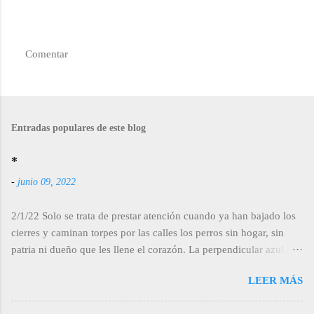
Comentar
P
u
b
l
i
c
Entradas populares de este blog
a
r
*
u
n
-
junio 09, 2022
c
o
m
2/1/22 Solo se trata de prestar atención cuando ya han bajado los
e
cierres y caminan torpes por las calles los perros sin hogar, sin
n
t
patria ni dueño que les llene el corazón. La perpendicular azul que
a
los cubre engaña como falso cielo o un sol marciano a
r
LEER MÁS
i
medianoche. Sigue el rastro de la juventud, de la bohéme mal
o
entendida, guitarras con sabor a cerveza y cigarro y la calle sucia