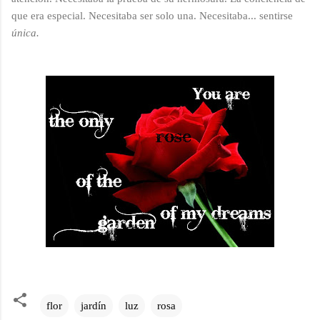
que era especial. Necesitaba ser solo una. Necesitaba... sentirse
única.
flor
jardín
luz
rosa