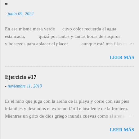
como un cliché manoseado por todos. Así, torpes y sucios
*
también como los adoquines y la noche hasta el espíritu buscan la
-
junio 09, 2022
pausa en la caricia del mendigo que apenas llora por el frío del
mes de enero, colillas que como manos debajo de una mesa
En esa misma mesa verde cuyo color recuerda al agua
escolar se encuentran en el silecnio.
estancada, quizá por tantas y tantas horas de suspiros
y bostezos para aplacar el placer aunque esté tres filas más
atrás, hace más o menos los mismos años que nos separan
LEER MÁS
como milimétricamente podemos ver que le ocurre a las vetas
y a la corteza, incluso en invierno, de los árboles que ahora
sujetan con filosofía tu pensamiento y que conmigo
Ejercicio #17
hicieron lo mismo mi cuerpo se sentó delante con paciencia,
-
noviembre 11, 2019
con una resignación mal entendida, con el tiempo del que tiene
todo por delante. Pasaron los colores más allá de la ventana y
Es el niño que juga con la arena de la playa y corre con sus pies
después de amarilla como esta las hojas caye...
infantiles y desnudos el extremo fértil e insolente de la frontera.
Mientras un grito de dios griego inunda cuevas como al arena
cambiante y el rastro ausente del mar traza límites perfectos en lo
LEER MÁS
efímero, la frontera fluye, quebradiza, entre el tartamudeo
danzarín de los primeros pasos. La joven carente de