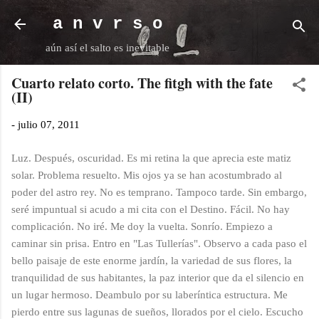
Ir al contenido principal
a n v r s o
aún así el salto es inevitable
Cuarto relato corto. The fitgh with the fate
(II)
-
julio 07, 2011
Luz. Después, oscuridad. Es mi retina la que aprecia este matiz
solar. Problema resuelto. Mis ojos ya se han acostumbrado al
poder del astro rey. No es temprano. Tampoco tarde. Sin embargo,
seré impuntual si acudo a mi cita con el Destino. Fácil. No hay
complicación. No iré. Me doy la vuelta. Sonrío. Empiezo a
caminar sin prisa. Entro en "Las Tullerías". Observo a cada paso el
bello paisaje de este enorme jardín, la variedad de sus flores, la
tranquilidad de sus habitantes, la paz interior que da el silencio en
un lugar hermoso. Deambulo por su laberíntica estructura. Me
pierdo entre sus lagunas de sueños, llorados por el cielo. Escucho